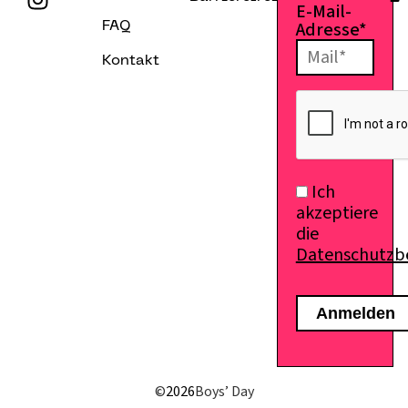
E-Mail-
Adresse*
FAQ
Kontakt
Ich
akzeptiere
die
Datenschutz
E-Mail senden
©
2026
Boys’ Day