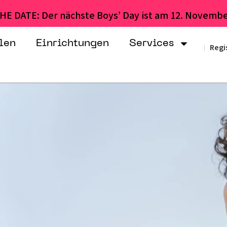
HE DATE: Der nächste Boys’ Day ist am 12. Novembe
len
Einrichtungen
Services
Regi
|