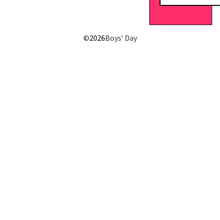
E-Mail senden
©
2026
Boys’ Day