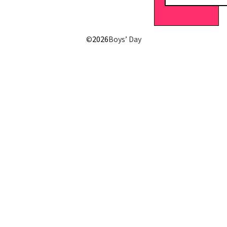
E-Mail senden
©
2026
Boys’ Day