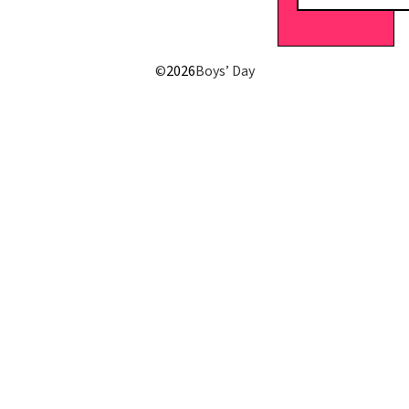
E-Mail senden
©
2026
Boys’ Day