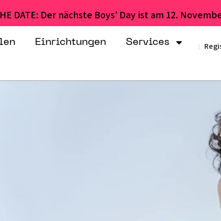
HE DATE: Der nächste Boys’ Day ist am 12. Novembe
len
Einrichtungen
Services
Regi
|