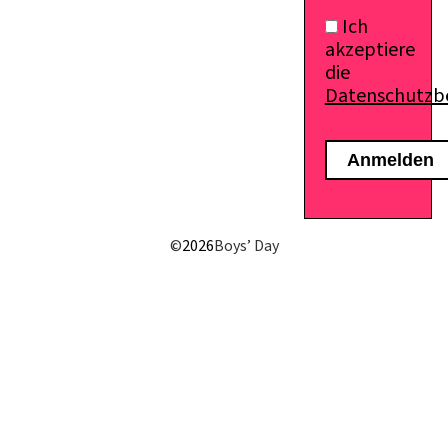
Ich
akzeptiere
die
Datenschutz
E-Mail senden
©
2026
Boys’ Day