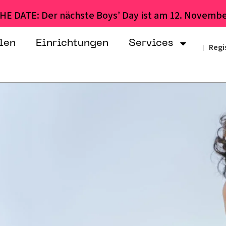
HE DATE: Der nächste Boys’ Day ist am 12. Novembe
len
Einrichtungen
Services
Regi
|