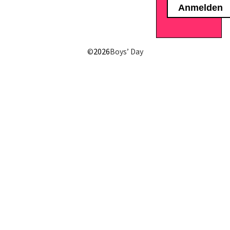
E-Mail senden
©
2026
Boys’ Day