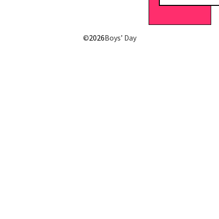
E-Mail senden
©
2026
Boys’ Day