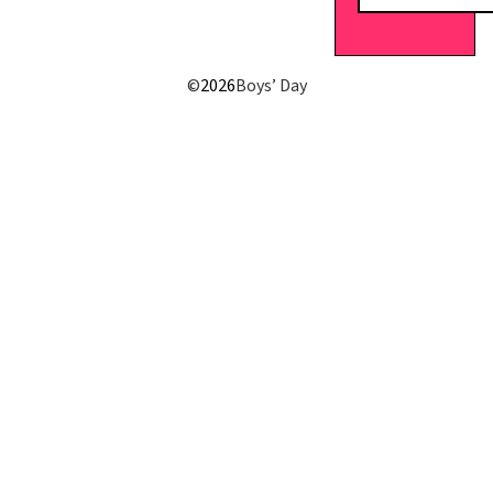
E-Mail senden
©
2026
Boys’ Day