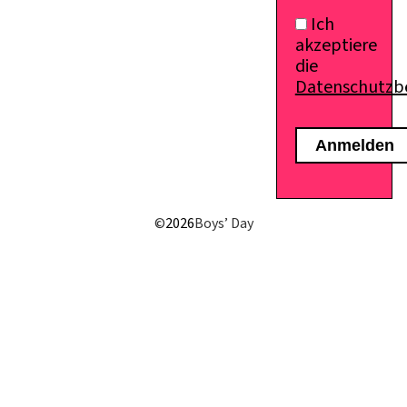
Ich
akzeptiere
die
Datenschutz
E-Mail senden
©
2026
Boys’ Day