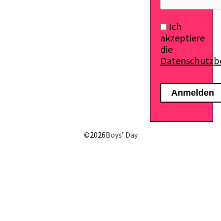
Ich
akzeptiere
die
Datenschutz
E-Mail senden
©
2026
Boys’ Day