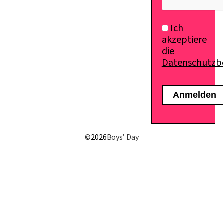
Ich
akzeptiere
die
Datenschutz
E-Mail senden
©
2026
Boys’ Day