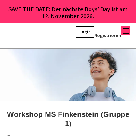
SAVE THE DATE: Der nächste Boys’ Day ist am
12. November 2026.
Login
Registrieren
Workshop MS Finkenstein (Gruppe
1)