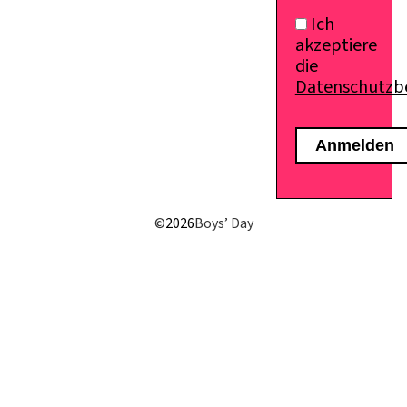
Ich
akzeptiere
die
Datenschutz
E-Mail senden
©
2026
Boys’ Day