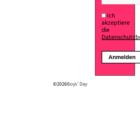
Ich
akzeptiere
die
Datenschutz
E-Mail senden
©
2026
Boys’ Day