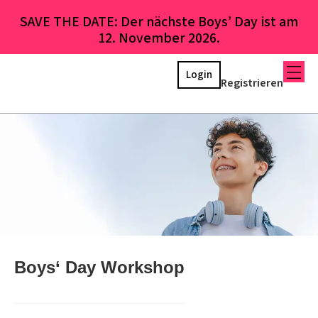
SAVE THE DATE: Der nächste Boys’ Day ist am
12. November 2026.
Login
Registrieren
Boys‘ Day Workshop