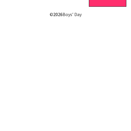
©
2026
Boys’ Day