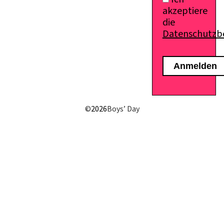
akzeptiere
die
Datenschutz
E-Mail senden
©
2026
Boys’ Day