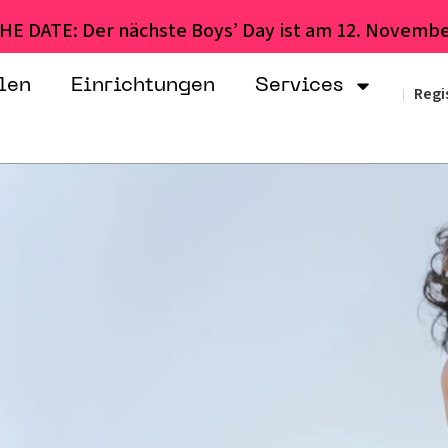
HE DATE: Der nächste Boys’ Day ist am 12. Novembe
len
Einrichtungen
Services
Regi
|