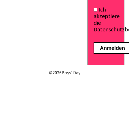
Ich
akzeptiere
die
Datenschutz
E-Mail senden
©
2026
Boys’ Day