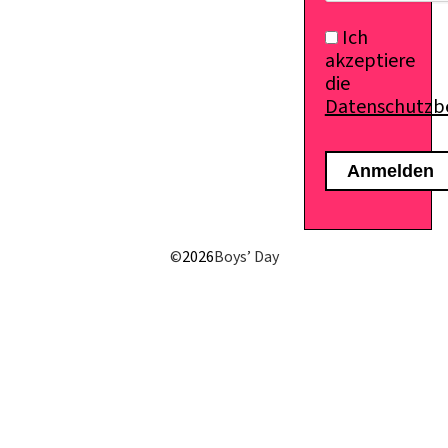
Ich
akzeptiere
die
Datenschutz
E-Mail senden
©
2026
Boys’ Day