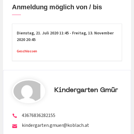
– die Burschen unterstützt werden ihre individuellen
Anmeldung möglich von / bis
Lebensentwürfe reflexiv zu entwickeln. – die Burschen
einen konstruktiven Umgang mit kultureller Vielfalt
und generell unterschiedlichen Bedürfnissen und
Dienstag,
21. Juli 2020
11:45
-
Freitag,
13. November
Haltungen erlangen, Möglichkeiten der Integration
2020
20:45
kennenlernen und sich darüber untereinander
Geschlossen
austauschen.
Kindergarten Gmür
43676836282155
kindergarten.gmuer@koblach.at