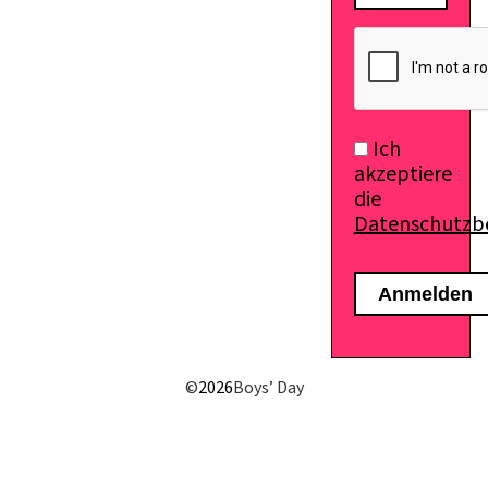
Ich
akzeptiere
die
Datenschutz
E-Mail senden
©
2026
Boys’ Day