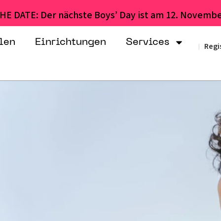
HE DATE: Der nächste Boys’ Day ist am 12. Novembe
len
Einrichtungen
Services
Regi
|