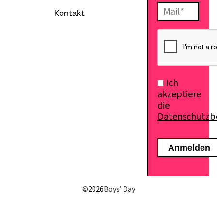
Kontakt
Ich
akzeptiere
die
Datenschutz
E-Mail senden
©
2026
Boys’ Day