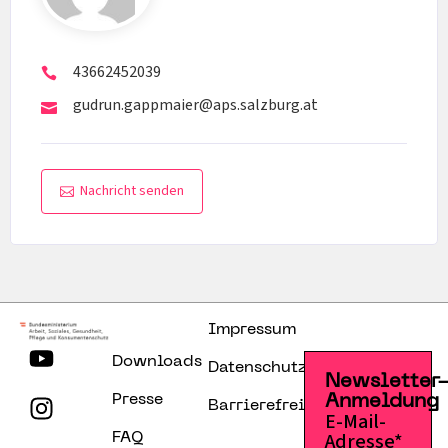
43662452039
gudrun.gappmaier@aps.salzburg.at
Nachricht senden
Impressum
Downloads
Datenschutzerklärung
Newsletter
Presse
Anmeldung
Barrierefreiheitserklärung
E-Mail-
Adresse*
FAQ