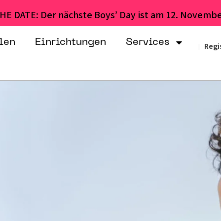
HE DATE: Der nächste Boys’ Day ist am 12. Novembe
len
Einrichtungen
Services
Regi
|