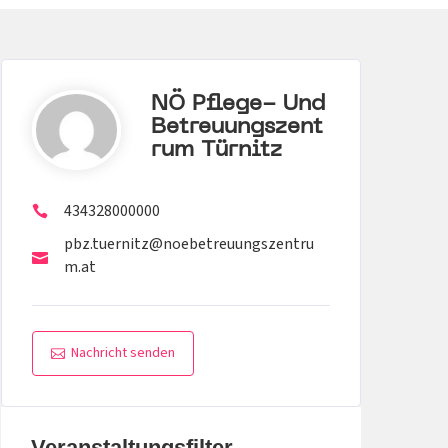
NÖ Pflege- Und
Betreuungszent
Rum Türnitz
434328000000
pbz.tuernitz@noebetreuungszentru
m.at
Nachricht senden
Veranstaltungsfilter