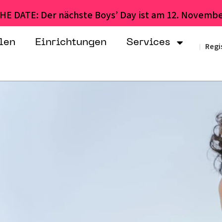
HE DATE: Der nächste Boys’ Day ist am 12. Novembe
len
Einrichtungen
Services
Regi
|