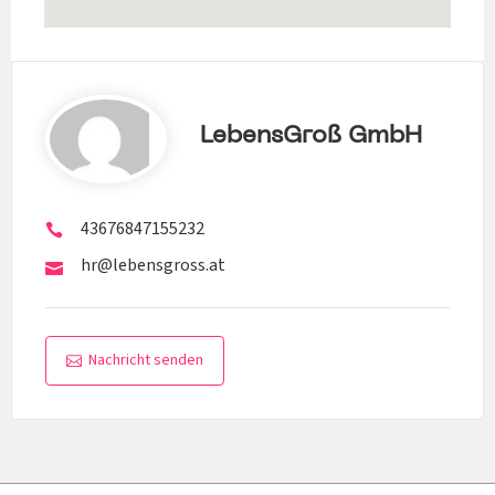
LebensGroß GmbH
43676847155232
hr@lebensgross.at
Nachricht senden