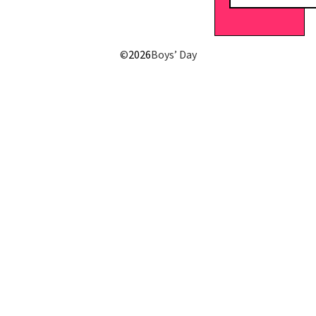
E-Mail senden
©
2026
Boys’ Day