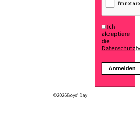
Ich
akzeptiere
die
Datenschutz
E-Mail senden
©
2026
Boys’ Day