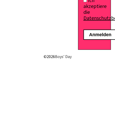
Ich
akzeptiere
die
Datenschutz
E-Mail senden
©
2026
Boys’ Day