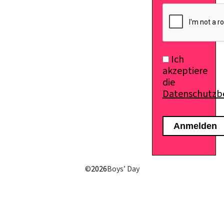
Ich
akzeptiere
die
Datenschutz
E-Mail senden
©
2026
Boys’ Day