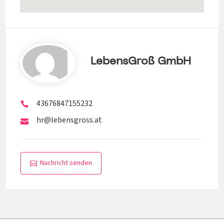
LebensGroß GmbH
43676847155232
hr@lebensgross.at
Nachricht senden