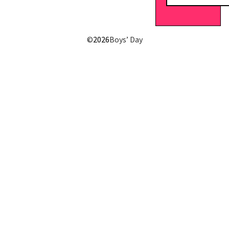
E-Mail senden
©
2026
Boys’ Day