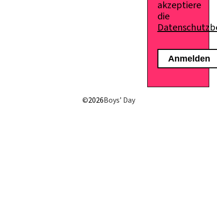
akzeptiere
die
Datenschutz
E-Mail senden
©
2026
Boys’ Day