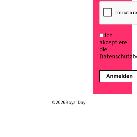
Ich
akzeptiere
die
Datenschutz
E-Mail senden
©
2026
Boys’ Day