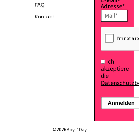
E-Mail-
Adresse*
FAQ
Kontakt
Ich
akzeptiere
die
Datenschutz
E-Mail senden
©
2026
Boys’ Day