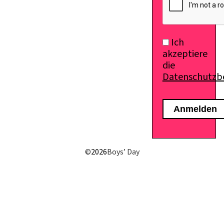
Ich
akzeptiere
die
Datenschutz
E-Mail senden
©
2026
Boys’ Day