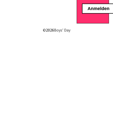
E-Mail senden
©
2026
Boys’ Day