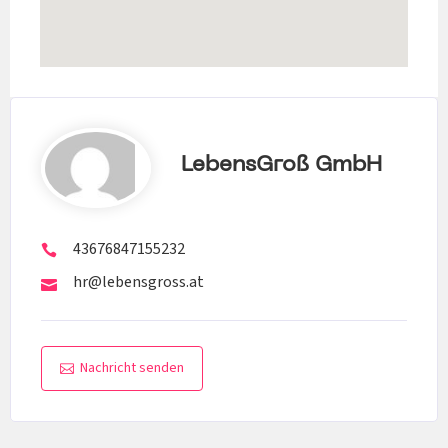
LebensGroß GmbH
43676847155232
hr@lebensgross.at
Nachricht senden