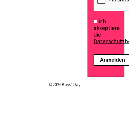
Ich
akzeptiere
die
Datenschutz
E-Mail senden
©
2026
Boys’ Day