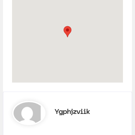
Ygphjzviik