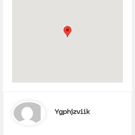
Ygphjzviik