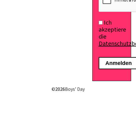
Ich
akzeptiere
die
Datenschutz
E-Mail senden
©
2026
Boys’ Day