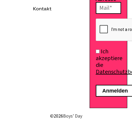
Kontakt
E-Mail senden
Ich
akzeptiere
die
Datenschutz
©
2026
Boys’ Day