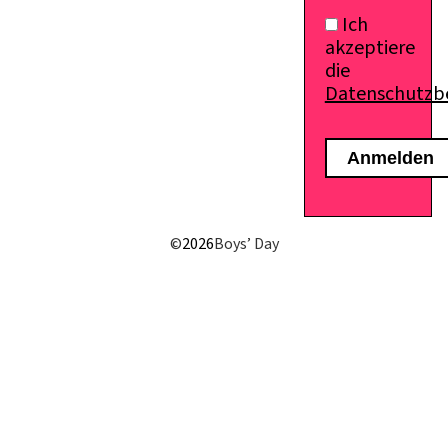
Ich
akzeptiere
die
Datenschutz
E-Mail senden
©
2026
Boys’ Day