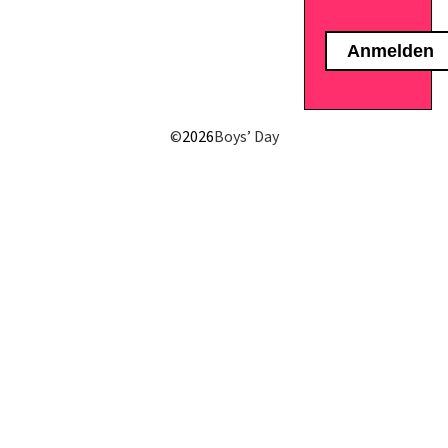
E-Mail senden
©
2026
Boys’ Day