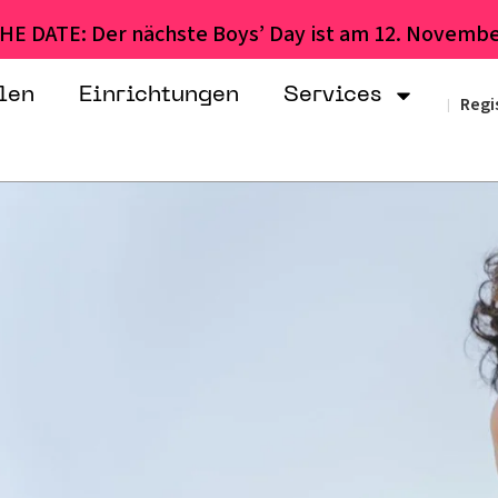
HE DATE: Der nächste Boys’ Day ist am 12. Novembe
len
Einrichtungen
Services
Regi
|