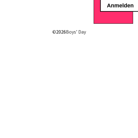
E-Mail senden
©
2026
Boys’ Day