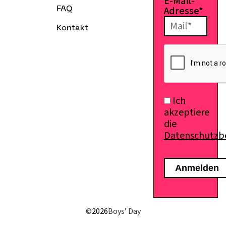
E-Mail-
Adresse*
FAQ
Kontakt
Ich
akzeptiere
die
Datenschutz
E-Mail senden
©
2026
Boys’ Day