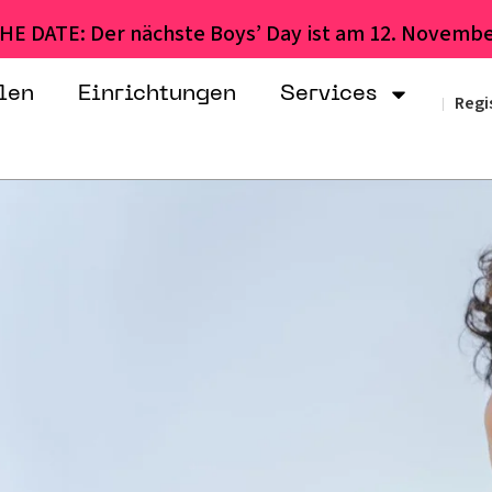
HE DATE: Der nächste Boys’ Day ist am 12. Novembe
len
Einrichtungen
Services
Regi
|