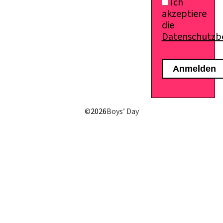
Ich
akzeptiere
die
Datenschutz
E-Mail senden
©
2026
Boys’ Day