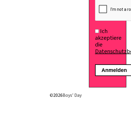
Ich
akzeptiere
die
Datenschutz
E-Mail senden
©
2026
Boys’ Day