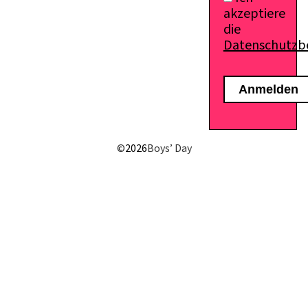
akzeptiere
die
Datenschutz
E-Mail senden
©
2026
Boys’ Day