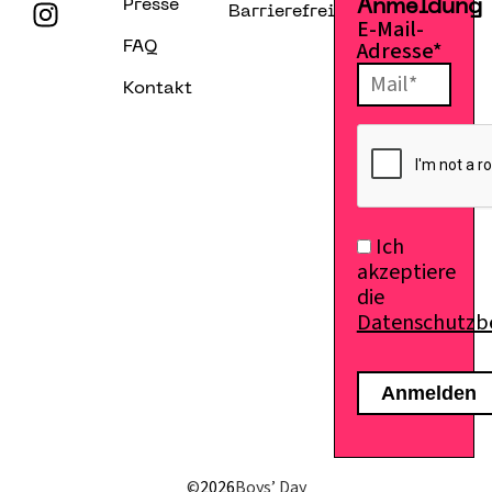
Presse
Anmeldung
Barrierefreiheitserklärung
E-Mail-
Adresse*
FAQ
Kontakt
Ich
akzeptiere
die
Datenschutz
E-Mail senden
©
2026
Boys’ Day